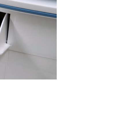
V
E
N
T
I
L
A
D
O
R
D
E
A
R
C
/
H
U
M
I