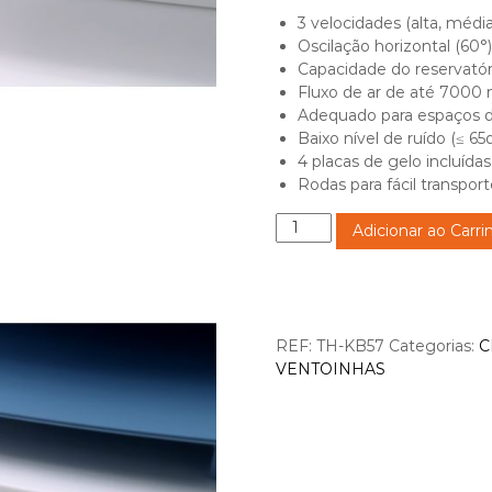
3 velocidades (alta, média,
Oscilação horizontal (60°) 
Capacidade do reservatór
Fluxo de ar de até 7000 
Adequado para espaços d
Baixo nível de ruído (≤ 65
4 placas de gelo incluídas
Rodas para fácil transport
Q
Adicionar ao Carri
u
a
n
t
i
REF:
TH-KB57
Categorias:
C
d
VENTOINHAS
a
d
e
d
e