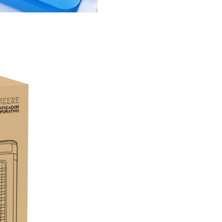
I
T
R
O
S
|
4
0
-
5
0
M
2