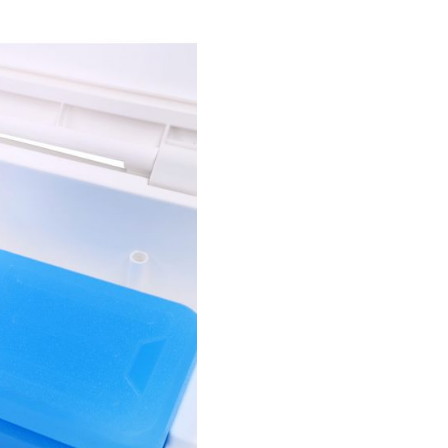
F
I
C
A
D
O
R
E
C
O
M
A
N
D
O
3
5
0
W
6
5
L