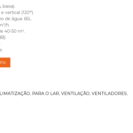
 baixa).
e vertical (120°).
io de água: 65L.
m³/h.
e 40-50 m².
dB).
.
e.
nho
LIMATIZAÇÃO
,
PARA O LAR
,
VENTILAÇÃO
,
VENTILADORES
,