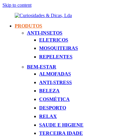
Skip to content
PRODUTOS
Curiosidades
Apaixonados
ANTI-INSETOS
&
Por
ELETRICOS
Dicas,
Inovação
Lda
MOSQUITEIRAS
REPELENTES
BEM-ESTAR
ALMOFADAS
ANTI-STRESS
BELEZA
COSMÉTICA
DESPORTO
RELAX
SAUDE E HIGIENE
TERCEIRA IDADE