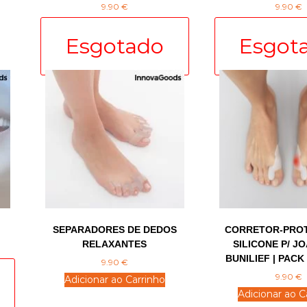
9.90
€
9.90
€
SEPARADORES DE DEDOS
CORRETOR-PRO
RELAXANTES
SILICONE P/ J
BUNILIEF | PACK
9.90
€
9.90
€
Adicionar ao Carrinho
Adicionar ao C