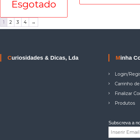
1
2
3
4
→
Curiosidades & Dicas, Lda
Minha C
Login/Regi
Carrinho d
Finalizar C
Produtos
Subscreva a no