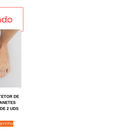
TETOR DE
OANETES
 DE 2 UDS
arrinho