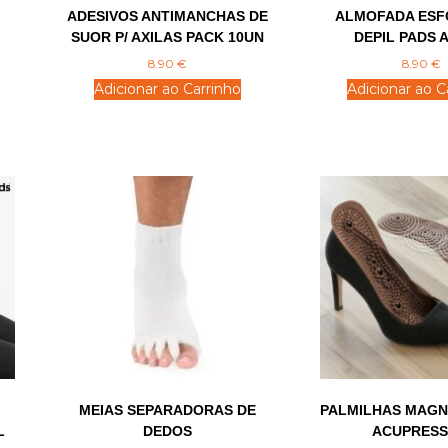
ADESIVOS ANTIMANCHAS DE
ALMOFADA ESF
SUOR P/ AXILAS PACK 10UN
DEPIL PADS 
8.90
€
8.90
€
Adicionar ao Carrinho
Adicionar ao C
MEIAS SEPARADORAS DE
PALMILHAS MAGN
L
DEDOS
ACUPRES