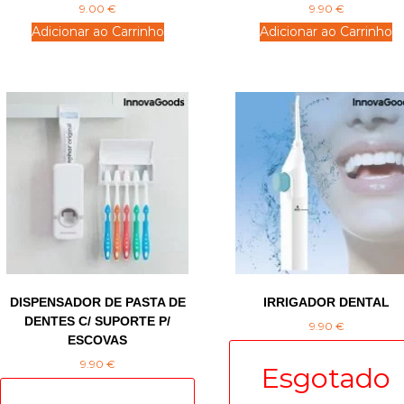
9.00
€
9.90
€
Adicionar ao Carrinho
Adicionar ao Carrinho
DISPENSADOR DE PASTA DE
IRRIGADOR DENTAL
DENTES C/ SUPORTE P/
9.90
€
ESCOVAS
9.90
€