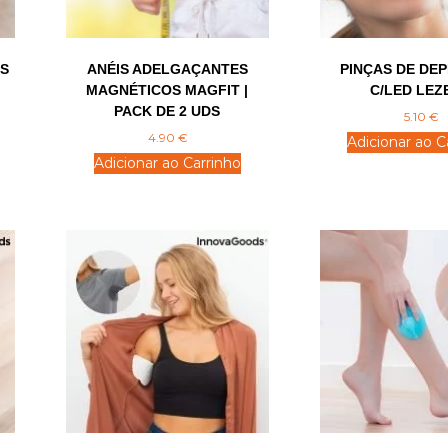
IS
ANÉIS ADELGAÇANTES
PINÇAS DE DE
MAGNÉTICOS MAGFIT |
C/LED LEZ
PACK DE 2 UDS
5.10
€
4.90
€
Adicionar ao C
Adicionar ao Carrinho