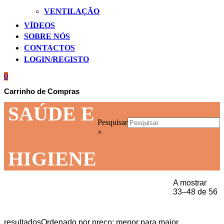
VENTILAÇÃO
VÍDEOS
SOBRE NÓS
CONTACTOS
LOGIN/REGISTO
0
Carrinho de Compras
SAÚDE E
Pesquisar
×
HIGIENE
A mostrar
33–48 de 56
Início
BEM-ESTAR
SAÚDE E HIGIENE
Página 3
resultados
Ordenado por preço: menor para maior