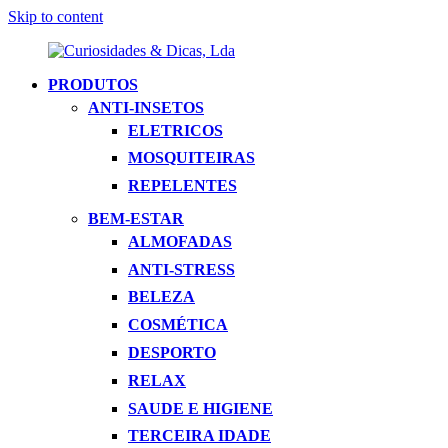
Skip to content
PRODUTOS
Curiosidades
Apaixonados
ANTI-INSETOS
&
Por
ELETRICOS
Dicas,
Inovação
Lda
MOSQUITEIRAS
REPELENTES
BEM-ESTAR
ALMOFADAS
ANTI-STRESS
BELEZA
COSMÉTICA
DESPORTO
RELAX
SAUDE E HIGIENE
TERCEIRA IDADE