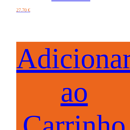
27.70
€
Adiciona
ao
Carrinho