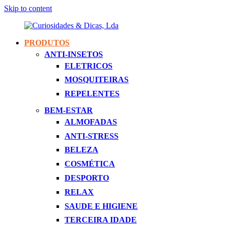
Skip to content
PRODUTOS
Curiosidades
Apaixonados
ANTI-INSETOS
&
Por
ELETRICOS
Dicas,
Inovação
Lda
MOSQUITEIRAS
REPELENTES
BEM-ESTAR
ALMOFADAS
ANTI-STRESS
BELEZA
COSMÉTICA
DESPORTO
RELAX
SAUDE E HIGIENE
TERCEIRA IDADE