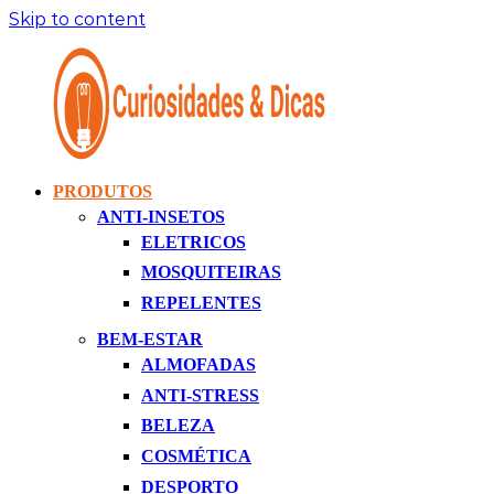
Skip to content
PRODUTOS
Curiosidades
Apaixonados
ANTI-INSETOS
&
Por
ELETRICOS
Dicas,
Inovação
Lda
MOSQUITEIRAS
REPELENTES
BEM-ESTAR
ALMOFADAS
ANTI-STRESS
BELEZA
COSMÉTICA
DESPORTO