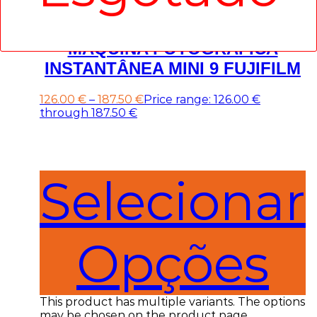
MÁQUINA FOTOGRÁFICA
INSTANTÂNEA MINI 9 FUJIFILM
126.00
€
–
187.50
€
Price range: 126.00 €
through 187.50 €
Selecionar
Opções
This product has multiple variants. The options
may be chosen on the product page