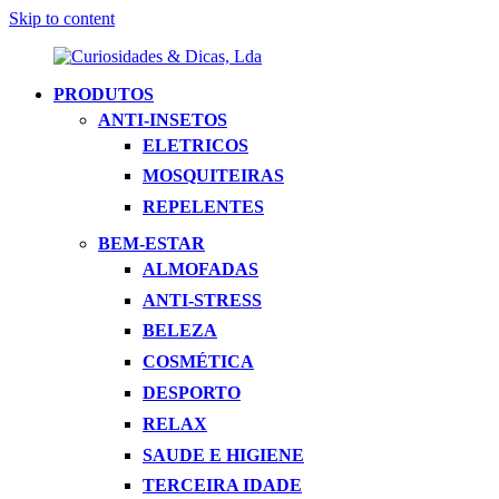
Skip to content
PRODUTOS
Curiosidades
Apaixonados
ANTI-INSETOS
&
Por
ELETRICOS
Dicas,
Inovação
Lda
MOSQUITEIRAS
REPELENTES
BEM-ESTAR
ALMOFADAS
ANTI-STRESS
BELEZA
COSMÉTICA
DESPORTO
RELAX
SAUDE E HIGIENE
TERCEIRA IDADE