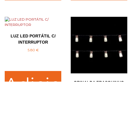
LUZ LED PORTÁTIL C/
INTERRUPTOR
5.80
€
Adicio
GRINALDA FRASQUINHO
6.14
€
nar
Adicio