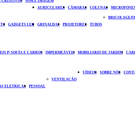
 CRIATIVOS
SOM E IMAGEM
AURICULARES
CÂMARAS
COLUNAS
MICROFONE
BRICOLAGE/
ETS
GADGETS LED
GRINALDAS
PROJETORES
TUBOS
IS P/ SOFÁS E CARROS
IMPERMEÁVEIS
MOBILIARIO DE JARDIM
CAR
VÍDEOS
SOBRE NÓS
CONT
VENTILAÇÃO
AS ELETRICAS
PESSOAL