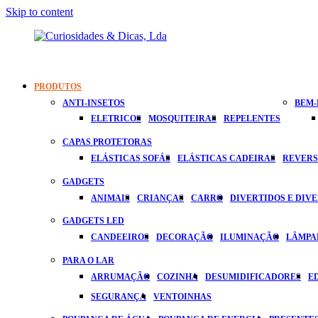
Skip to content
Curiosidades
Apaixonados
&
Por
PRODUTOS
Dicas,
Inovação
ANTI-INSETOS
BEM-
Lda
ELETRICOS
MOSQUITEIRAS
REPELENTES
CAPAS PROTETORAS
ELÁSTICAS SOFÁS
ELÁSTICAS CADEIRAS
REVERS
GADGETS
ANIMAIS
CRIANÇAS
CARRO
DIVERTIDOS E DIV
GADGETS LED
CANDEEIROS
DECORAÇÃO
ILUMINAÇÃO
LÂMPA
PARA O LAR
ARRUMAÇÃO
COZINHA
DESUMIDIFICADORES
E
SEGURANÇA
VENTOINHAS