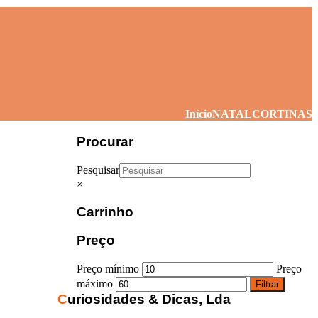
Início
NATAL
CORTINAS
Procurar
Pesquisar
×
Carrinho
Preço
Preço mínimo
Preço
máximo
Filtrar
Curiosidades & Dicas, Lda