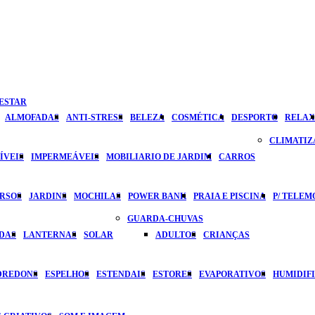
ESTAR
ALMOFADAS
ANTI-STRESS
BELEZA
COSMÉTICA
DESPORTO
RELAX
CLIMATI
ÍVEIS
IMPERMEÁVEIS
MOBILIARIO DE JARDIM
CARROS
ERSOS
JARDINS
MOCHILAS
POWER BANK
PRAIA E PISCINA
P/ TELEM
GUARDA-CHUVAS
DAS
LANTERNAS
SOLAR
ADULTOS
CRIANÇAS
DREDONS
ESPELHOS
ESTENDAIS
ESTORES
EVAPORATIVOS
HUMIDIF