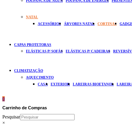
POUPANÇA DE ÁGUA
POUPANÇA DE ENERGIA
PRESENTES
NATAL
ACESSÓRIOS
ÁRVORES NATAL
CORTINAS
GADG
CAPAS PROTETORAS
ELÁSTICAS P/ SOFÁS
ELÁSTICAS P/ CADEIRAS
REVERSÍVE
CLIMATIZAÇÃO
AQUECIMENTO
CASA
EXTERIOR
LAREIRAS BIOETANOL
LAREIR
0
Carrinho de Compras
Pesquisar
×