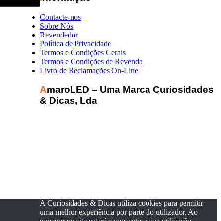
Contacte-nos
Sobre Nós
Revendedor
Política de Privacidade
Termos e Condições Gerais
Termos e Condições de Revenda
Livro de Reclamações On-Line
AmaroLED – Uma Marca Curiosidades
& Dicas, Lda
A Curiosidades & Dicas utiliza cookies para permitir
uma melhor experiência por parte do utilizador. Ao
navegar no site estará a consentir a sua utilização.