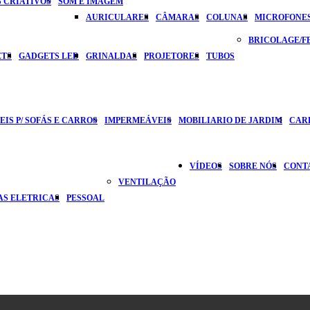
 CRIATIVOS
SOM E IMAGEM
AURICULARES
CÂMARAS
COLUNAS
MICROFONE
BRICOLAGE/
ETS
GADGETS LED
GRINALDAS
PROJETORES
TUBOS
IS P/ SOFÁS E CARROS
IMPERMEÁVEIS
MOBILIARIO DE JARDIM
CAR
VÍDEOS
SOBRE NÓS
CONT
VENTILAÇÃO
AS ELETRICAS
PESSOAL