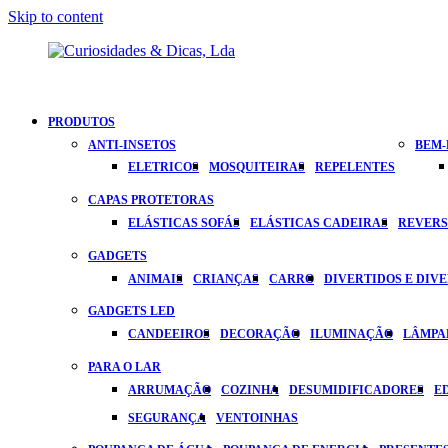
Skip to content
Apaixonados
Curiosidades
Por
PRODUTOS
Inovação
&
ANTI-INSETOS
BEM-
ELETRICOS
MOSQUITEIRAS
REPELENTES
Dicas,
CAPAS PROTETORAS
Lda
ELÁSTICAS SOFÁS
ELÁSTICAS CADEIRAS
REVERS
GADGETS
ANIMAIS
CRIANÇAS
CARRO
DIVERTIDOS E DIV
GADGETS LED
CANDEEIROS
DECORAÇÃO
ILUMINAÇÃO
LÂMPA
PARA O LAR
ARRUMAÇÃO
COZINHA
DESUMIDIFICADORES
E
SEGURANÇA
VENTOINHAS