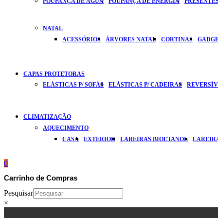
POUPANÇA DE ÁGUA
POUPANÇA DE ENERGIA
PRESENTES
NATAL
ACESSÓRIOS
ÁRVORES NATAL
CORTINAS
GADG
CAPAS PROTETORAS
ELÁSTICAS P/ SOFÁS
ELÁSTICAS P/ CADEIRAS
REVERSÍVE
CLIMATIZAÇÃO
AQUECIMENTO
CASA
EXTERIOR
LAREIRAS BIOETANOL
LAREIR
0
Carrinho de Compras
Pesquisar
×