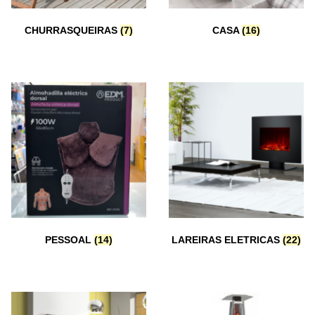
,
L
CHURRASQUEIRAS
(7)
CASA
(16)
d
a
PESSOAL
(14)
LAREIRAS ELETRICAS
(22)