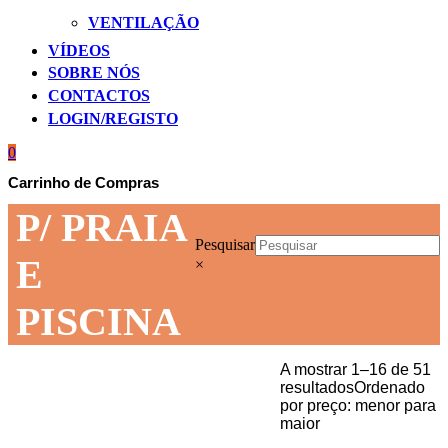
VENTILAÇÃO
VÍDEOS
SOBRE NÓS
CONTACTOS
LOGIN/REGISTO
0
Carrinho de Compras
P/ PRAIA
Pesquisar
E
×
PISCINA
A mostrar 1–16 de 51
resultados
Ordenado
por preço: menor para
maior
Início
GADGETS
P/ PRAIA E PISCINA