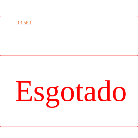
PISTOLA DE BOMBAS DE
SABÃO BUBBLIG
13.56
€
BARCO INSUFLÁVEL CAR AZUL
13.90
€