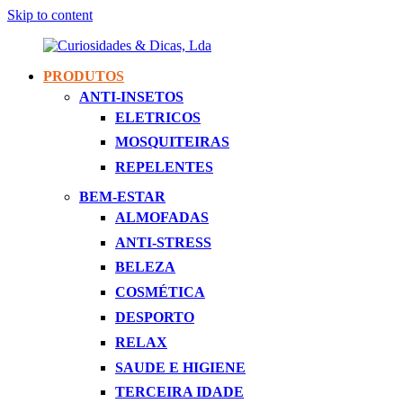
Skip to content
PRODUTOS
Curiosidades
Apaixonados
ANTI-INSETOS
&
Por
ELETRICOS
Dicas,
Inovação
Lda
MOSQUITEIRAS
REPELENTES
BEM-ESTAR
ALMOFADAS
ANTI-STRESS
BELEZA
COSMÉTICA
DESPORTO
RELAX
SAUDE E HIGIENE
TERCEIRA IDADE