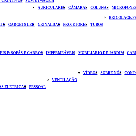
 CRIATIVOS
SOM E IMAGEM
AURICULARES
CÂMARAS
COLUNAS
MICROFONE
BRICOLAGE/
ETS
GADGETS LED
GRINALDAS
PROJETORES
TUBOS
IS P/ SOFÁS E CARROS
IMPERMEÁVEIS
MOBILIARIO DE JARDIM
CAR
VÍDEOS
SOBRE NÓS
CONT
VENTILAÇÃO
AS ELETRICAS
PESSOAL