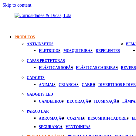
Skip to content
Curiosidades
Apaixonados
&
Por
PRODUTOS
Dicas,
Inovação
ANTI-INSETOS
BEM-
Lda
ELETRICOS
MOSQUITEIRAS
REPELENTES
CAPAS PROTETORAS
ELÁSTICAS SOFÁS
ELÁSTICAS CADEIRAS
REVERS
GADGETS
ANIMAIS
CRIANÇAS
CARRO
DIVERTIDOS E DIV
GADGETS LED
CANDEEIROS
DECORAÇÃO
ILUMINAÇÃO
LÂMPA
PARA O LAR
ARRUMAÇÃO
COZINHA
DESUMIDIFICADORES
E
SEGURANÇA
VENTOINHAS