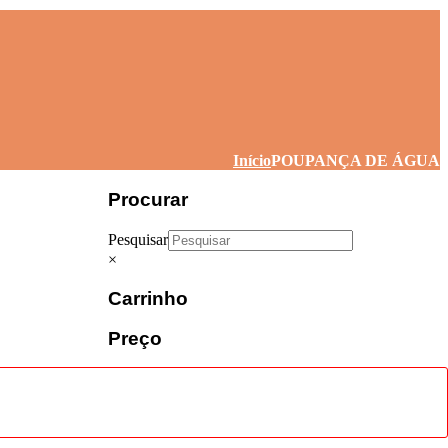
Início
POUPANÇA DE ÁGUA
Procurar
Pesquisar
×
Carrinho
Preço
Preço mínimo
Preço
máximo
Filtrar
Curiosidades & Dicas, Lda