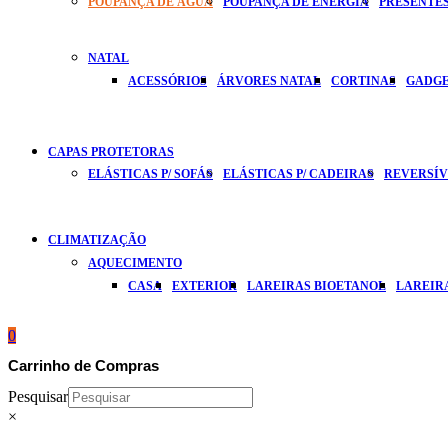
POUPANÇA DE ÁGUA
POUPANÇA DE ENERGIA
PRESENTES
NATAL
ACESSÓRIOS
ÁRVORES NATAL
CORTINAS
GADG
CAPAS PROTETORAS
ELÁSTICAS P/ SOFÁS
ELÁSTICAS P/ CADEIRAS
REVERSÍVE
CLIMATIZAÇÃO
AQUECIMENTO
CASA
EXTERIOR
LAREIRAS BIOETANOL
LAREIR
0
Carrinho de Compras
Pesquisar
×