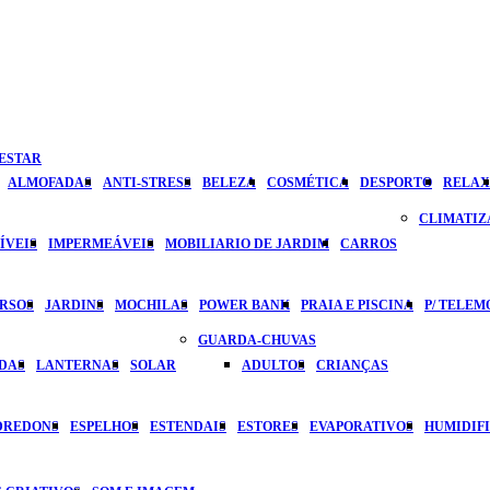
ESTAR
ALMOFADAS
ANTI-STRESS
BELEZA
COSMÉTICA
DESPORTO
RELAX
CLIMATI
ÍVEIS
IMPERMEÁVEIS
MOBILIARIO DE JARDIM
CARROS
ERSOS
JARDINS
MOCHILAS
POWER BANK
PRAIA E PISCINA
P/ TELEM
GUARDA-CHUVAS
DAS
LANTERNAS
SOLAR
ADULTOS
CRIANÇAS
DREDONS
ESPELHOS
ESTENDAIS
ESTORES
EVAPORATIVOS
HUMIDIF