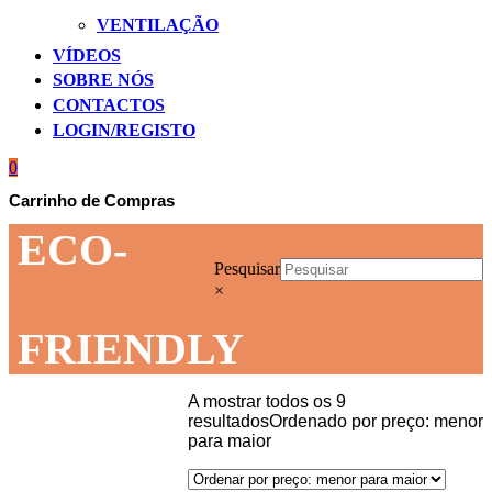
VENTILAÇÃO
VÍDEOS
SOBRE NÓS
CONTACTOS
LOGIN/REGISTO
0
Carrinho de Compras
ECO-
Pesquisar
×
FRIENDLY
A mostrar todos os 9
resultados
Ordenado por preço: menor
para maior
Início
ECO-FRIENDLY