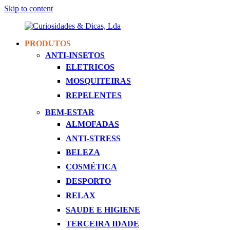
Skip to content
PRODUTOS
Curiosidades
Apaixonados
ANTI-INSETOS
&
Por
ELETRICOS
Dicas,
Inovação
Lda
MOSQUITEIRAS
REPELENTES
BEM-ESTAR
ALMOFADAS
ANTI-STRESS
BELEZA
COSMÉTICA
DESPORTO
RELAX
SAUDE E HIGIENE
TERCEIRA IDADE