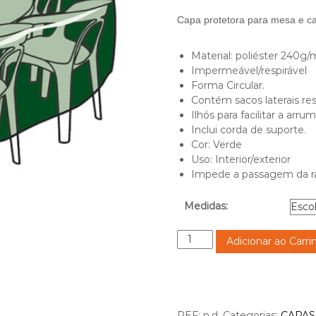
i
Capa protetora para mesa e c
c
e
Material: poliéster 240g/
r
Impermeável/respirável
a
Forma Circular.
n
Contém sacos laterais res
g
Ilhós para facilitar a arru
e
Inclui corda de suporte.
:
Cor: Verde
1
Uso: Interior/exterior
1
Impede a passagem da r
8
.
Medidas:
0
0
Q
Adicionar ao Carri
€
u
t
a
h
n
r
t
o
i
REF:
n.d.
Categorias:
CAPAS