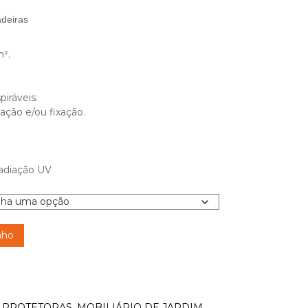
adeiras
m².
piráveis.
mação e/ou fixação.
adiação UV
nho
 PROTETORAS
,
MOBILIÁRIO DE JARDIM