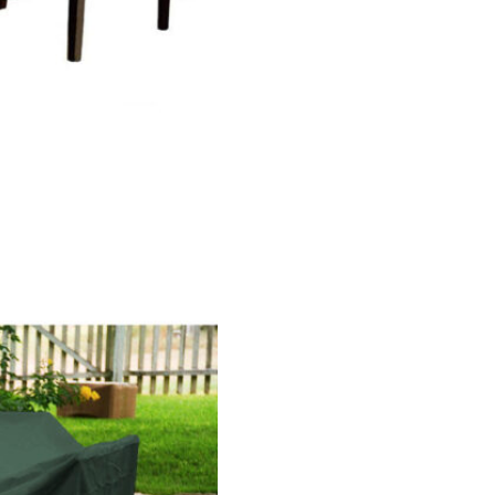
M
E
S
A
E
C
A
D
E
I
R
A
S
I
M
P
E
R
M
E
Á
V