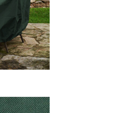
E
L
|
P
O
L
I
É
S
T
E
R
2
4
0
G
/
M
²