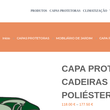
PRODUTOS
CAPAS PROTETORAS
CLIMATIZAÇÃO
Início
CAPAS PROTETORAS
MOBILIÁRIO DE JARDIM
CAPA 
CAPA PROT
CADEIRAS 
POLIÉSTER
P
118.00
€
–
177.50
€
r