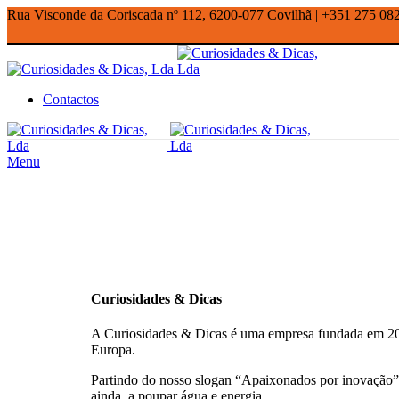
Rua Visconde da Coriscada nº 112, 6200-077 Covilhã | +351 275 08
Contactos
Menu
Curiosidades & Dicas
A Curiosidades & Dicas é uma empresa fundada em 2011 
Europa.
Partindo do nosso slogan “Apaixonados por inovação”, 
ainda, a poupar água e energia.